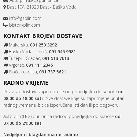
Auto plin (LPG) punionica
Bast 10A, 21320 Bast - Baška Voda
info@gsplin.com
biston-plin.com
KONTAKT BROJEVI DOSTAVE
Makarska,
091 250 3292
Baška Voda - Omiš,
091 545 9981
Tučepi - Gradac,
091 513 7613
Vrgorac,
091 111 2345
Ploče i okolica,
091 737 5621
RADNO VRIJEME
Pozivi za dostavu zaprimaju se od ponedjeljka do subote
od
08:00 do 18:00 sati
. Sve dostave koje su zaprimljene unutar
radnog vremena, bit će isporučene isti dan ili po dogovoru.
Auto plin (LPG) punionica radi od ponedjeljka do subote
od
07:00 do 21:00 sat
.
Nedjeljom i blagdanima ne radimo
.