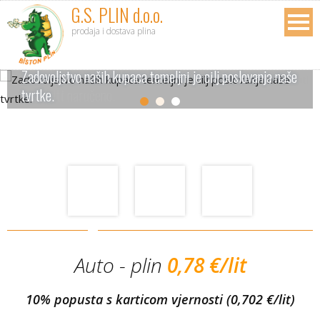
G.S. PLIN d.o.o.
prodaja i dostava plina
Zadovoljstvo naših kupaca temeljni je cilj poslovanja naše
Naši dostavljači će Vam u najkraćem mogućem roku
tvrtke.
dostaviti naručeno.
Auto - plin
0,78 €/lit
10
%
popusta s karticom vjernosti (0,702 €/lit)