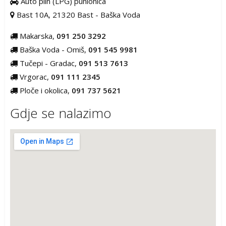
Auto plin (LPG) punionica
Bast 10A, 21320 Bast - Baška Voda
Makarska,
091 250 3292
Baška Voda - Omiš,
091 545 9981
Tučepi - Gradac,
091 513 7613
Vrgorac,
091 111 2345
Ploče i okolica,
091 737 5621
Gdje se nalazimo