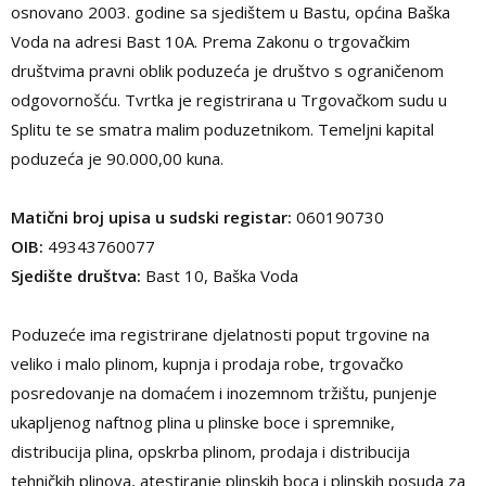
osnovano 2003. godine sa sjedištem u Bastu, općina Baška
Voda na adresi Bast 10A. Prema Zakonu o trgovačkim
društvima pravni oblik poduzeća je društvo s ograničenom
odgovornošću. Tvrtka je registrirana u Trgovačkom sudu u
Splitu te se smatra malim poduzetnikom. Temeljni kapital
poduzeća je 90.000,00 kuna.
Matični broj upisa u sudski registar:
060190730
OIB:
49343760077
Sjedište društva:
Bast 10, Baška Voda
Poduzeće ima registrirane djelatnosti poput trgovine na
veliko i malo plinom, kupnja i prodaja robe, trgovačko
posredovanje na domaćem i inozemnom tržištu, punjenje
ukapljenog naftnog plina u plinske boce i spremnike,
distribucija plina, opskrba plinom, prodaja i distribucija
tehničkih plinova, atestiranje plinskih boca i plinskih posuda za