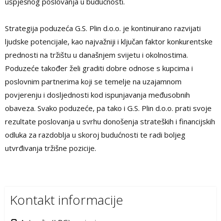
uspješnog poslovanja u budućnosti.
Strategija poduzeća G.S. Plin d.o.o. je kontinuirano razvijati
ljudske potencijale, kao najvažniji i ključan faktor konkurentske
prednosti na tržištu u današnjem svijetu i okolnostima.
Poduzeće također želi graditi dobre odnose s kupcima i
poslovnim partnerima koji se temelje na uzajamnom
povjerenju i dosljednosti kod ispunjavanja međusobnih
obaveza. Svako poduzeće, pa tako i G.S. Plin d.o.o. prati svoje
rezultate poslovanja u svrhu donošenja strateških i financijskih
odluka za razdoblja u skoroj budućnosti te radi boljeg
utvrđivanja tržišne pozicije.
Kontakt informacije