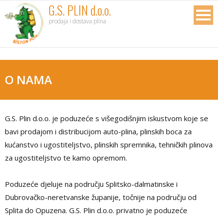
G.S. PLIN d.o.o.
prodaja i dostava plina
O NAMA
G.S. Plin d.o.o. je poduzeće s višegodišnjim iskustvom koje se
bavi prodajom i distribucijom auto-plina, plinskih boca za
kućanstvo i ugostiteljstvo, plinskih spremnika, tehničkih plinova
za ugostiteljstvo te kamo opremom.
Poduzeće djeluje na području Splitsko-dalmatinske i
Dubrovačko-neretvanske županije, točnije na području od
Splita do Opuzena. G.S. Plin d.o.o. privatno je poduzeće