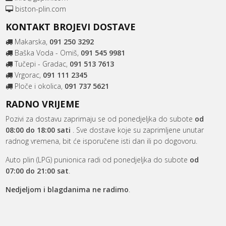
biston-plin.com
KONTAKT BROJEVI DOSTAVE
Makarska,
091 250 3292
Baška Voda - Omiš,
091 545 9981
Tučepi - Gradac,
091 513 7613
Vrgorac,
091 111 2345
Ploče i okolica,
091 737 5621
RADNO VRIJEME
Pozivi za dostavu zaprimaju se od ponedjeljka do subote
od
08:00 do 18:00 sati
. Sve dostave koje su zaprimljene unutar
radnog vremena, bit će isporučene isti dan ili po dogovoru.
Auto plin (LPG) punionica radi od ponedjeljka do subote
od
07:00 do 21:00 sat
.
Nedjeljom i blagdanima ne radimo
.